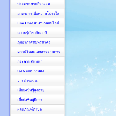
ประมวลภาพกิจกรรม
มาตรการเพื่อความโปร่งใส
Live Chat สนทนาออนไลน์
ความรู้เกี่ยวกับภาษี
ภูมิอากาศสมุทรสาคร
ดาวน์โหลดเอกสารราชการ
กระดานสนทนา
Q&A อบต.กาหลง
วารสารอบต.
เบี้ยยังชีพผู้สูงอายุ
เบี้ยยังชีพผู้พิการ
ผลิตภัณฑ์ตำบล