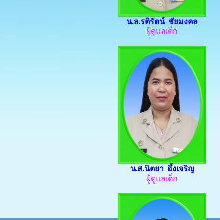
น.ส.รติรัตน์ ชัยมงคล
ผู้ดูแลเด็ก
น.ส.นิตยา อึ้งเจริญ
ผู้ดูแลเด็ก