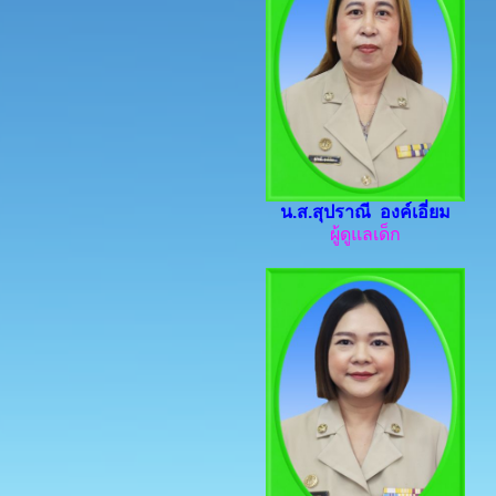
น.ส.สุปราณี องค์เอี่ยม
ผู้ดูแลเด็ก