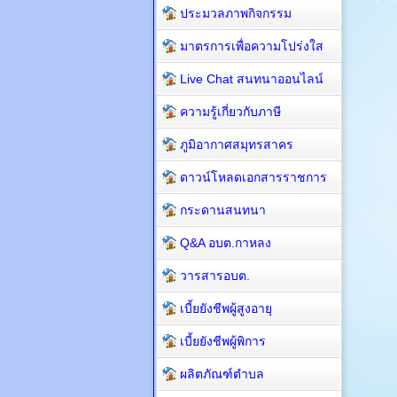
ประมวลภาพกิจกรรม
มาตรการเพื่อความโปร่งใส
Live Chat สนทนาออนไลน์
ความรู้เกี่ยวกับภาษี
ภูมิอากาศสมุทรสาคร
ดาวน์โหลดเอกสารราชการ
กระดานสนทนา
Q&A อบต.กาหลง
วารสารอบต.
เบี้ยยังชีพผู้สูงอายุ
เบี้ยยังชีพผู้พิการ
ผลิตภัณฑ์ตำบล