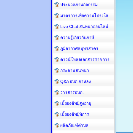
ประมวลภาพกิจกรรม
มาตรการเพื่อความโปร่งใส
Live Chat สนทนาออนไลน์
ความรู้เกี่ยวกับภาษี
ภูมิอากาศสมุทรสาคร
ดาวน์โหลดเอกสารราชการ
กระดานสนทนา
Q&A อบต.กาหลง
วารสารอบต.
เบี้ยยังชีพผู้สูงอายุ
เบี้ยยังชีพผู้พิการ
ผลิตภัณฑ์ตำบล